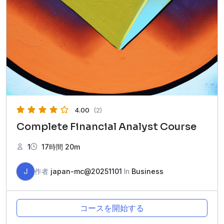
4.00
(2)
Complete Financial Analyst Course
1
17時間 20m
J
作者
japan-mc@20251101
In
Business
コースを開始する