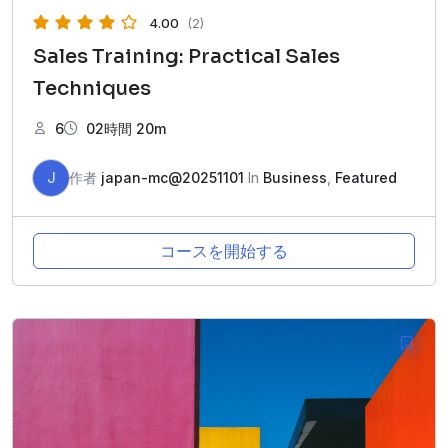
4.00
(2)
Sales Training: Practical Sales
Techniques
6
02時間 20m
J
作者
japan-mc@20251101
In
Business
,
Featured
コースを開始する