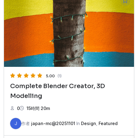
5.00
(1)
Complete Blender Creator, 3D
Modelling
0
15時間 20m
J
作者
japan-mc@20251101
In
Design
,
Featured