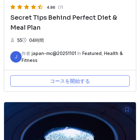
4.86
(7)
Secret Tips Behind Perfect Diet &
Meal Plan
55
04時間
作者
japan-mc@20251101
In
Featured
,
Health &
J
Fitness
コースを開始する