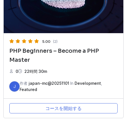
5.00
(2)
PHP Beginners – Become a PHP
Master
0
22時間 30m
作者
japan-mc@20251101
In
Development
,
J
Featured
コースを開始する