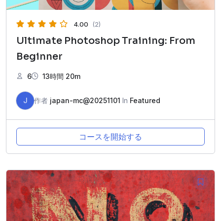
4.00
(2)
Ultimate Photoshop Training: From
Beginner
6
13時間 20m
J
作者
japan-mc@20251101
In
Featured
コースを開始する