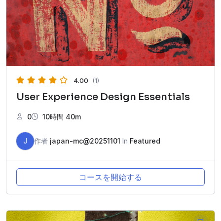
4.00
(1)
User Experience Design Essentials
0
10時間 40m
J
作者
japan-mc@20251101
In
Featured
コースを開始する