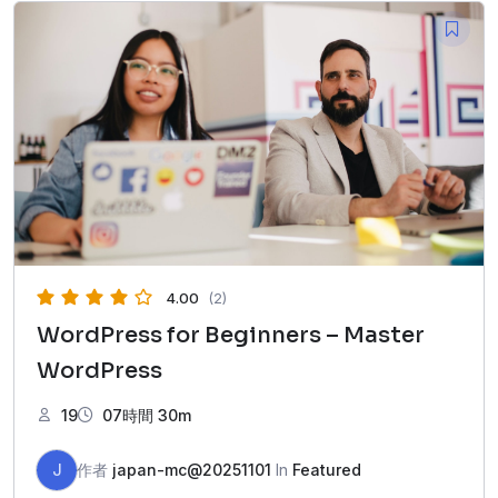
4.00
(2)
WordPress for Beginners – Master
WordPress
19
07時間 30m
J
作者
japan-mc@20251101
In
Featured