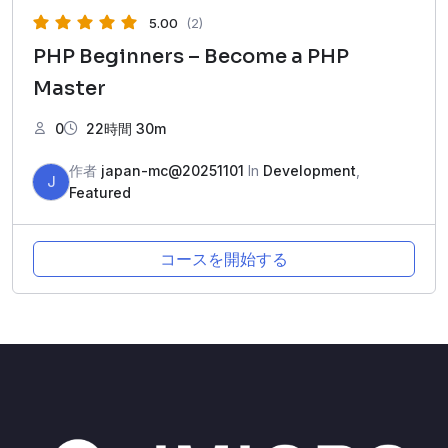
5.00
(2)
PHP Beginners – Become a PHP
Master
0
22時間 30m
作者
japan-mc@20251101
In
Development
,
J
Featured
コースを開始する